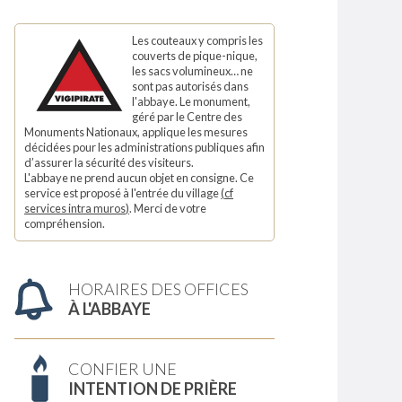
Les couteaux y compris les
couverts de pique-nique,
les sacs volumineux… ne
sont pas autorisés dans
l'abbaye. Le monument,
géré par le Centre des
Monuments Nationaux, applique les mesures
décidées pour les administrations publiques afin
d’assurer la sécurité des visiteurs.
L'abbaye ne prend aucun objet en consigne. Ce
service est proposé à l'entrée du village
(
cf
services intra muros
)
. Merci de votre
compréhension.
HORAIRES DES OFFICES
À L'ABBAYE
CONFIER UNE
INTENTION DE PRIÈRE