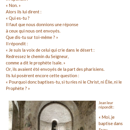
« Non. »
Alors ils lui dirent :
« Qui es-tu ?
Il faut que nous donnions une réponse
à ceux qui nous ont envoyés.
Que dis-tu sur toi-même ? »
Il répondit :
« Je suis la voix de celui qui crie dans le désert :
Redressez le chemin du Seigneur,
comme a dit le prophète Isaïe. »
Or, ils avaient été envoyés de la part des pharisiens.
Ils lui posèrent encore cette question :
« Pourquoi donc baptises-tu, si tu n’es ni le Christ, ni Élie, ni le
Prophète ? »
Jean leur
répondit :
« Moi, je
baptise dans
l’eau.