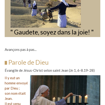
" Gaudete, soyez dans la joie! "
Avançons pas à pas...
Parole de Dieu
Évangile de Jésus-Christ selon saint Jean (Jn 1, 6-8.19-28)
Il y eut un
homme envoyé
par Dieu ;
son nom était
Jean.
Il est venu