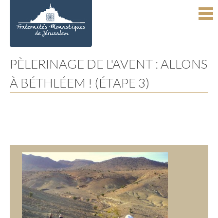
Aller
Outils
au
personnels
contenu.
|
Aller
à
la
navigation
PÈLERINAGE DE L'AVENT : ALLONS
À BÉTHLÉEM ! (ÉTAPE 3)