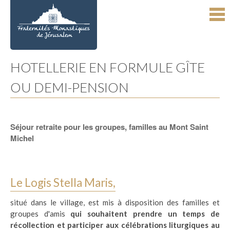
Aller
Outils
au
personnels
contenu.
|
Aller
à
la
navigation
HOTELLERIE EN FORMULE GÎTE
OU DEMI-PENSION
Séjour retraite pour les groupes, familles au Mont Saint
Michel
Le Logis Stella Maris,
situé dans le village, est mis à disposition des familles et
groupes d'amis
qui souhaitent prendre un temps de
récollection et participer aux célébrations liturgiques au