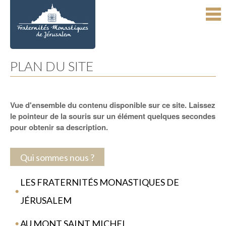
Aller
Outils
au
personnels
contenu.
|
Aller
à
la
navigation
PLAN DU SITE
Vue d'ensemble du contenu disponible sur ce site. Laissez
le pointeur de la souris sur un élément quelques secondes
pour obtenir sa description.
Qui sommes nous ?
LES FRATERNITÉS MONASTIQUES DE
JÉRUSALEM
AU MONT SAINT MICHEL