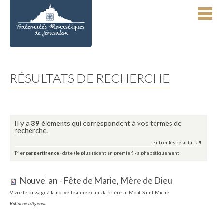
Aller
Outils
au
personnels
contenu.
|
Aller
à
la
navigation
RÉSULTATS DE RECHERCHE
Il y a
39
éléments qui correspondent à vos termes de
recherche.
Filtrer les résultats
Trier par
pertinence
·
date (le plus récent en premier)
·
alphabétiquement
Nouvel an - Fête de Marie, Mère de Dieu
Vivre le passage à la nouvelle année dans la prière au Mont-Saint-Michel
Rattaché à
Agenda