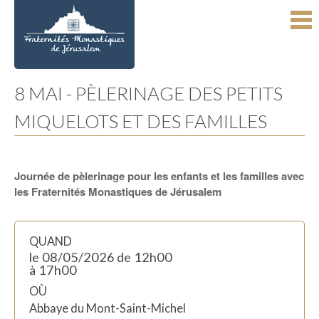
Aller
Outils
au
personnels
contenu.
|
Aller
à
la
navigation
8 MAI - PÈLERINAGE DES PETITS
MIQUELOTS ET DES FAMILLES
Journée de pèlerinage pour les enfants et les familles avec
les Fraternités Monastiques de Jérusalem
QUAND
le 08/05/2026
de 12h00
à 17h00
OÙ
Abbaye du Mont-Saint-Michel