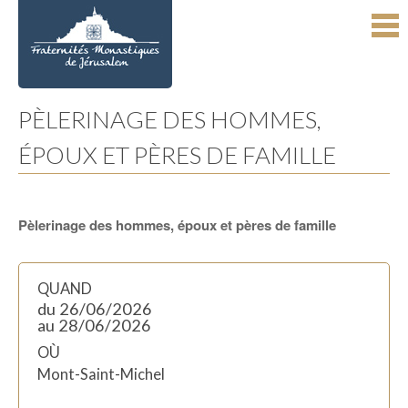
Aller
Outils
au
personnels
contenu.
|
Aller
à
la
navigation
PÈLERINAGE DES HOMMES,
ÉPOUX ET PÈRES DE FAMILLE
Pèlerinage des hommes, époux et pères de famille
QUAND
du 26/06/2026
au 28/06/2026
OÙ
Mont-Saint-Michel