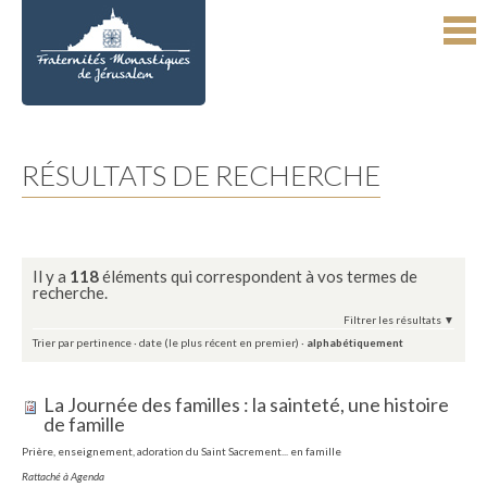
Aller
Outils
au
personnels
contenu.
|
Aller
à
la
navigation
RÉSULTATS DE RECHERCHE
Il y a
118
éléments qui correspondent à vos termes de
recherche.
Filtrer les résultats
Trier par
pertinence
·
date (le plus récent en premier)
·
alphabétiquement
La Journée des familles : la sainteté, une histoire
de famille
Prière, enseignement, adoration du Saint Sacrement... en famille
Rattaché à
Agenda