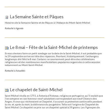
La Semaine Sainte et Pâques
Horaires de la Semaine Sainte et de Pâques à l'Abbaye du Mont-Saint-Michel
Rattaché à
Agenda
Le 8 mai – Fête de la Saint-Michel de printemps
Si nous devions faire un petit sondage sur la date de la Saint-Michel, il est probable que
le 29 septembre arrive en tête des réponses. Pourtant, historiquement, l’archange a
longtemps été fêté le 8 mai. Certains se souviennent peut-être des célébrations
religieuses et des nombreuses manifestations populaires organisées à cette occasion
notamment au Mont-Saint-Michel.
Rattaché à
Actualités
Le chapelet de Saint-Michel
Saint Michel révéla en 1751, à Antonia d'Astonac, religieuse portugaise, qu'il voulait que
l'on compose en son honneur neuf salutations correspondant aux neuf Choeurs des
Anges. A ceux qui réciteraient ce Chapelet, il assurait sa protection continuelle pendant
la vie, et, après la mort, la délivrance du purgatoire. Telle est l'origine du Chapelet de
Saint Michel. Ce chapelet se prie sur un chapelet spécial à 39 grains. Les 9 groupes de