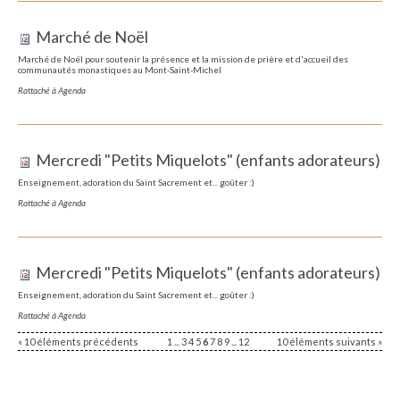
Marché de Noël
Marché de Noël pour soutenir la présence et la mission de prière et d'accueil des
communautés monastiques au Mont-Saint-Michel
Rattaché à
Agenda
Mercredi "Petits Miquelots" (enfants adorateurs)
Enseignement, adoration du Saint Sacrement et... goûter :)
Rattaché à
Agenda
Mercredi "Petits Miquelots" (enfants adorateurs)
Enseignement, adoration du Saint Sacrement et... goûter :)
Rattaché à
Agenda
« 10 éléments précédents
1
...
3
4
5
6
7
8
9
...
12
10 éléments suivants »