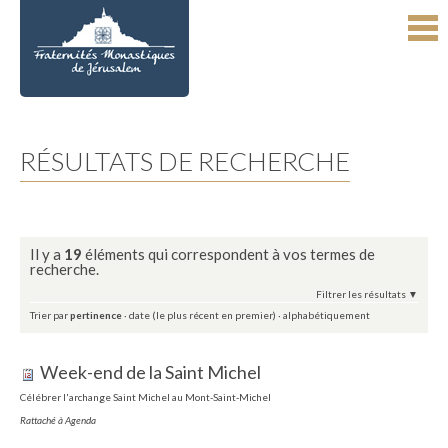
Aller
Outils
au
personnels
contenu.
|
Aller
à
la
navigation
RÉSULTATS DE RECHERCHE
Il y a
19
éléments qui correspondent à vos termes de
recherche.
Filtrer les résultats
Trier par
pertinence
·
date (le plus récent en premier)
·
alphabétiquement
Week-end de la Saint Michel
Célébrer l'archange Saint Michel au Mont-Saint-Michel
Rattaché à
Agenda