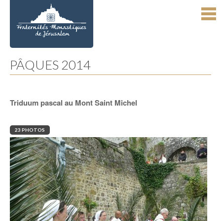
Aller
Outils
au
personnels
contenu.
|
Aller
à
la
navigation
PÂQUES 2014
Triduum pascal au Mont Saint Michel
23 PHOTOS