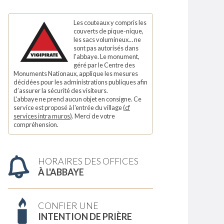
Les couteaux y compris les
couverts de pique-nique,
les sacs volumineux… ne
sont pas autorisés dans
l'abbaye. Le monument,
géré par le Centre des
Monuments Nationaux, applique les mesures
décidées pour les administrations publiques afin
d’assurer la sécurité des visiteurs.
L'abbaye ne prend aucun objet en consigne. Ce
service est proposé à l'entrée du village
(
cf
services intra muros
)
. Merci de votre
compréhension.
HORAIRES DES OFFICES
À L'ABBAYE
CONFIER UNE
INTENTION DE PRIÈRE