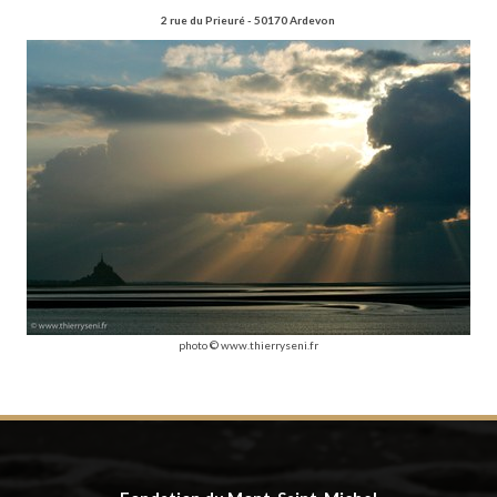
2 rue du Prieuré - 50170 Ardevon
photo © www.thierryseni.fr