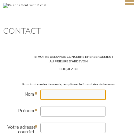
Aller
Outils
au
personnels
contenu.
|
Aller
à
la
navigation
CONTACT
SI VOTRE DEMANDE CONCERNE L'HERBERGEMENT
AU PRIEURE D'ARDEVON
CLIQUEZ ICI
Pour toute autre demande, remplissez le formulaire ci-dessous
Nom
Prénom
Votre adresse
courriel