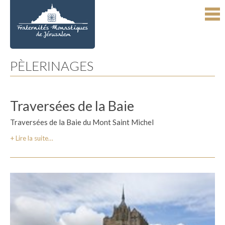
Aller
Outils
au
personnels
contenu.
|
Aller
à
la
navigation
PÈLERINAGES
Traversées de la Baie
Traversées de la Baie du Mont Saint Michel
Lire la suite…