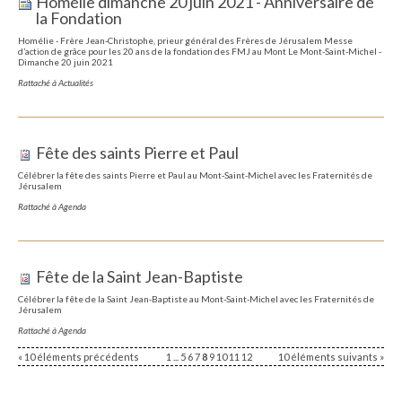
Homélie dimanche 20 juin 2021 - Anniversaire de
la Fondation
Homélie - Frère Jean-Christophe, prieur général des Frères de Jérusalem Messe
d’action de grâce pour les 20 ans de la fondation des FMJ au Mont Le Mont-Saint-Michel -
Dimanche 20 juin 2021
Rattaché à
Actualités
Fête des saints Pierre et Paul
Célébrer la fête des saints Pierre et Paul au Mont-Saint-Michel avec les Fraternités de
Jérusalem
Rattaché à
Agenda
Fête de la Saint Jean-Baptiste
Célébrer la fête de la Saint Jean-Baptiste au Mont-Saint-Michel avec les Fraternités de
Jérusalem
Rattaché à
Agenda
« 10 éléments précédents
1
...
5
6
7
8
9
10
11
12
10 éléments suivants »