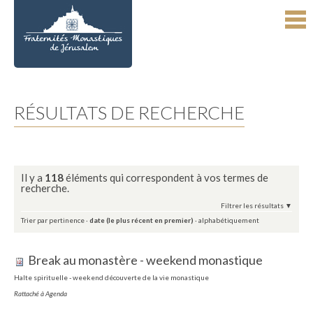
Aller
Outils
au
personnels
contenu.
|
Aller
à
la
navigation
RÉSULTATS DE RECHERCHE
Il y a
118
éléments qui correspondent à vos termes de
recherche.
Filtrer les résultats
Trier par
pertinence
·
date (le plus récent en premier)
·
alphabétiquement
Break au monastère - weekend monastique
Halte spirituelle - weekend découverte de la vie monastique
Rattaché à
Agenda