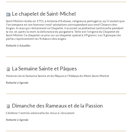
Le chapelet de Saint-Michel
Saint Michel révéla en 1751, à Antonia d'Astonac, religieuse portugaise, qu'il voulait que
l'on compose en son honneur neuf salutations correspondant aux neuf Choeurs des
Anges. A ceux qui réciteraient ce Chapelet, il assurait sa protection continuelle pendant
la vie, et, après la mort, la délivrance du purgatoire. Telle est l'origine du Chapelet de
Saint Michel. Ce chapelet se prie sur un chapelet spécial à 39 grains. Les 9 groupes de
perles représentent les 9 chœurs des anges.
Rattaché à
Actualités
La Semaine Sainte et Pâques
Horaires de la Semaine Sainte et de Pâques à l'Abbaye du Mont-Saint-Michel
Rattaché à
Agenda
Dimanche des Rameaux et de la Passion
Célébrer l'entrée solennelle de Jésus à Jérusalem
Rattaché à
Agenda