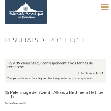
Aller
Outils
au
personnels
contenu.
|
Aller
à
la
navigation
RÉSULTATS DE RECHERCHE
Il y a
39
éléments qui correspondent à vos termes de
recherche.
Filtrer les résultats
Trier par
pertinence
·
date (le plus récent en premier)
·
alphabétiquement
Pèlerinage de l'Avent : Allons à Béthléem ! (étape
1)
Rattaché à
Actualités