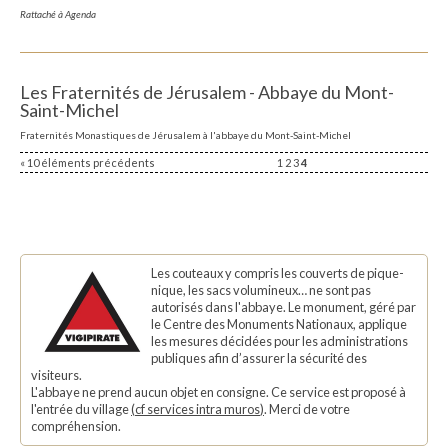
Rattaché à
Agenda
Les Fraternités de Jérusalem - Abbaye du Mont-
Saint-Michel
Fraternités Monastiques de Jérusalem à l'abbaye du Mont-Saint-Michel
« 10 éléments précédents
1
2
3
4
Les couteaux y compris les couverts de pique-
nique, les sacs volumineux… ne sont pas
autorisés dans l'abbaye. Le monument, géré par
le Centre des Monuments Nationaux, applique
les mesures décidées pour les administrations
publiques afin d’assurer la sécurité des
visiteurs.
L'abbaye ne prend aucun objet en consigne. Ce service est proposé à
l'entrée du village
(
cf services intra muros
)
. Merci de votre
compréhension.