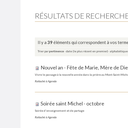
RÉSULTATS DE RECHERCH
Il y a
39
éléments qui correspondent à vos terme
Trier par
pertinence
·
date (le plus récent en premier)
·
alphabétiqu
Nouvel an - Fête de Marie, Mère de Di
Vivre le passage à la nouvelle année dans la prière au Mont-Saint-Mich
Rattaché à
Agenda
Soirée saint Michel - octobre
Soirée d'enseignement et de partage
Rattaché à
Agenda