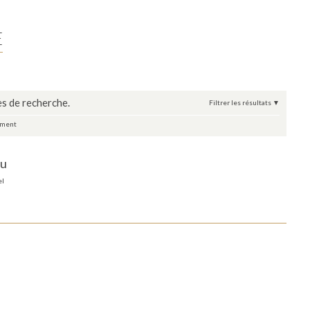
E
s de recherche.
Filtrer les résultats
ement
eu
el