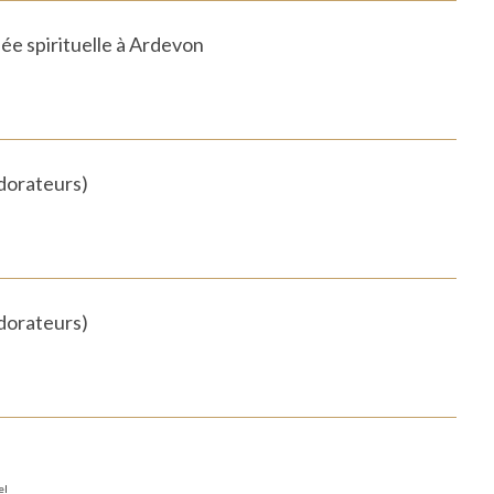
ée spirituelle à Ardevon
dorateurs)
dorateurs)
el