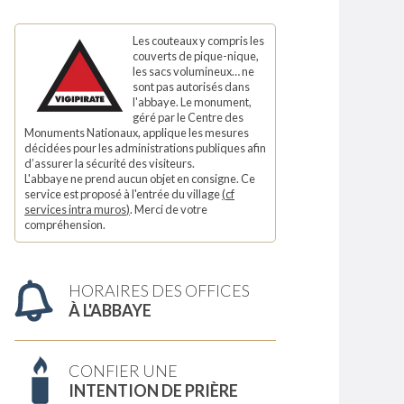
Les couteaux y compris les
couverts de pique-nique,
les sacs volumineux… ne
sont pas autorisés dans
l'abbaye. Le monument,
géré par le Centre des
Monuments Nationaux, applique les mesures
décidées pour les administrations publiques afin
d’assurer la sécurité des visiteurs.
L'abbaye ne prend aucun objet en consigne. Ce
service est proposé à l'entrée du village
(
cf
services intra muros
)
. Merci de votre
compréhension.
HORAIRES DES OFFICES
À L'ABBAYE
CONFIER UNE
INTENTION DE PRIÈRE