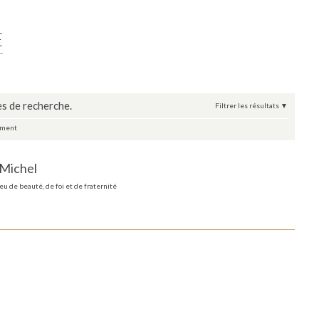
E
s de recherche.
Filtrer les résultats
ement
-Michel
eu de beauté, de foi et de fraternité