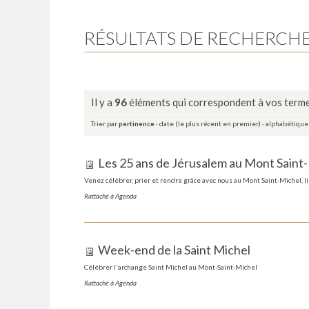
RÉSULTATS DE RECHERCH
Il y a
96
éléments qui correspondent à vos terme
Trier par
pertinence
·
date (le plus récent en premier)
·
alphabétiqu
Les 25 ans de Jérusalem au Mont Saint
Venez célébrer, prier et rendre grâce avec nous au Mont Saint-Michel, li
Rattaché à
Agenda
Week-end de la Saint Michel
Célébrer l'archange Saint Michel au Mont-Saint-Michel
Rattaché à
Agenda