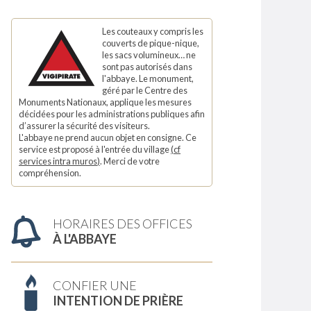
Les couteaux y compris les
couverts de pique-nique,
les sacs volumineux… ne
sont pas autorisés dans
l'abbaye. Le monument,
géré par le Centre des
Monuments Nationaux, applique les mesures
décidées pour les administrations publiques afin
d’assurer la sécurité des visiteurs.
L'abbaye ne prend aucun objet en consigne. Ce
service est proposé à l'entrée du village
(
cf
services intra muros
)
. Merci de votre
compréhension.
HORAIRES DES OFFICES
À L'ABBAYE
CONFIER UNE
INTENTION DE PRIÈRE