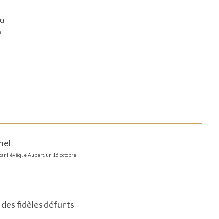
eu
el
hel
par l'évêque Aubert, un 16 octobre
des fidèles défunts