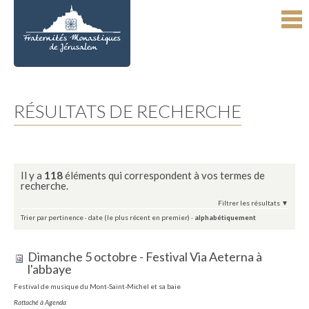
Aller
Outils
au
personnels
contenu.
|
Aller
à
la
navigation
RÉSULTATS DE RECHERCHE
Il y a
118
éléments qui correspondent à vos termes de
recherche.
Filtrer les résultats
Trier par
pertinence
·
date (le plus récent en premier)
·
alphabétiquement
Dimanche 5 octobre - Festival Via Aeterna à
l'abbaye
Festival de musique du Mont-Saint-Michel et sa baie
Rattaché à
Agenda