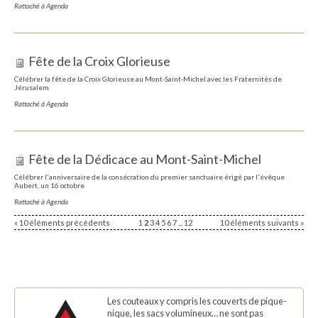
Rattaché à
Agenda
Fête de la Croix Glorieuse
Célébrer la fête de la Croix Glorieuse au Mont-Saint-Michel avec les Fraternités de
Jérusalem
Rattaché à
Agenda
Fête de la Dédicace au Mont-Saint-Michel
Célébrer l'anniversaire de la consécration du premier sanctuaire érigé par l'évêque
Aubert, un 16 octobre
Rattaché à
Agenda
« 10 éléments précédents
1
2
3
4
5
6
7
...
12
10 éléments suivants »
Les couteaux y compris les couverts de pique-
nique, les sacs volumineux… ne sont pas